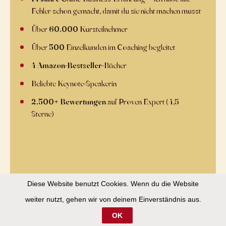
Fehler schon gemacht, damit du sie nicht machen musst
Über
60.000
Kursteilnehmer
Über
500
Einzelkunden im Coaching begleitet
4 Amazon-Bestseller
-Bücher
Beliebte Keynote-Speakerin
2.500+ Bewertungen
auf Proven Expert (4,5+
Sterne)
Diese Website benutzt Cookies. Wenn du die Website
weiter nutzt, gehen wir von deinem Einverständnis aus.
Jetzt zu dir: Wie steht's mit deiner
OK
Umsetzungs-Geschwindigkeit?