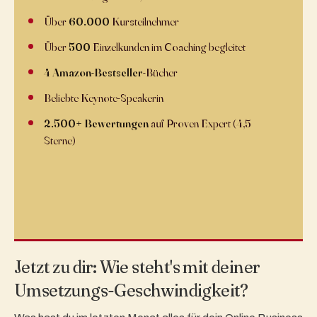
Über
60.000
Kursteilnehmer
Über
500
Einzelkunden im Coaching begleitet
4 Amazon-Bestseller
-Bücher
Beliebte Keynote-Speakerin
2.500+ Bewertungen
auf Proven Expert (4,5+
Sterne)
Jetzt zu dir: Wie steht's mit deiner
Umsetzungs-Geschwindigkeit?