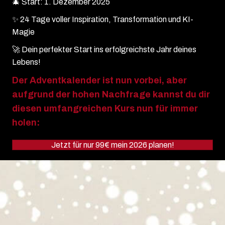
🎄 Start: 1. Dezember 2025
✨ 24 Tage voller Inspiration, Transformation und KI-
Magie
🚀 Dein perfekter Start ins erfolgreichste Jahr deines
Lebens!
Der Adventkalender ist nun vorbei, aber
aufgrund der hohen Nachfrage kannst du dir
diesen umfangreichen Kurs nun für immer
holen:
Jetzt für nur 99€ mein 2026 planen!