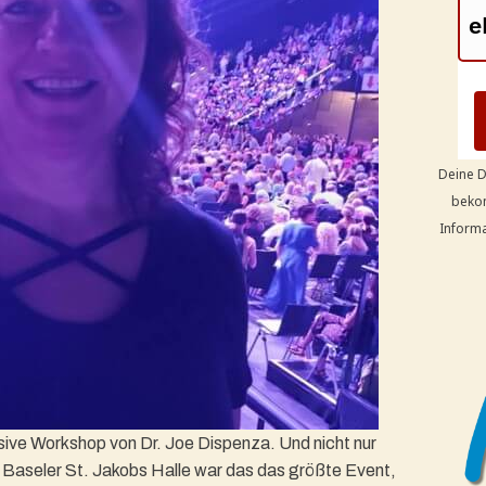
Deine D
bekom
Informa
ve Workshop von Dr. Joe Dispenza. Und nicht nur
r Baseler St. Jakobs Halle war das das größte Event,