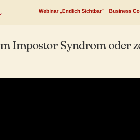
Webinar „Endlich Sichtbar“
Business Co
em Impostor Syndrom oder ze