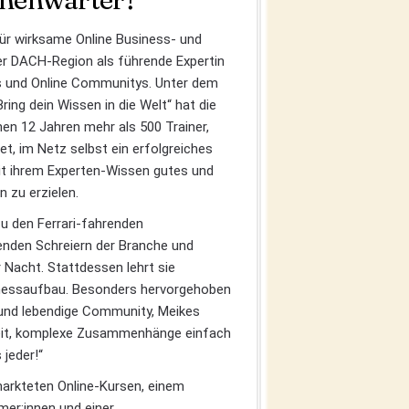
ür wirksame Online Business- und
der DACH-Region als führende Expertin
os und Online Communitys. Unter dem
Bring dein Wissen in die Welt“ hat die
nen 12 Jahren mehr als 500 Trainer,
et, im Netz selbst ein erfolgreiches
it ihrem Experten-Wissen gutes und
 zu erzielen.
u den Ferrari-fahrenden
enden Schreiern der Branche und
r Nacht. Stattdessen lehrt sie
inessaufbau. Besonders hervorgehoben
 und lebendige Community, Meikes
keit, komplexe Zusammenhänge einfach
 jeder!“
markteten Online-Kursen, einem
mer:innen und einer