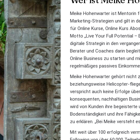
Meike Hohenwarter ist Mentorin f
Marketing-Strategien und gilt in 
für Online Kurse, Online Kurs Ab
Motto „Live Your Full Potential – 
digitale Strategin in den vergange
Berater und Coaches darin begleit
Online Business zu starten und m
regelmäßiges passives Einkommen
Meike Hohenwarter gehört nicht z
beziehungsweise Helicopter-flieg
verspricht auch keine Erfolge übe
konsequenten, nachhaltigen Bus
wird von Kunden ihre begeisterte
Bodenständigkeit und ihre Fähig
zu erklären. „Bei Meike versteht es
Mit weit über 100 erfolgreich ver
Following von über 60.000 Teilneh