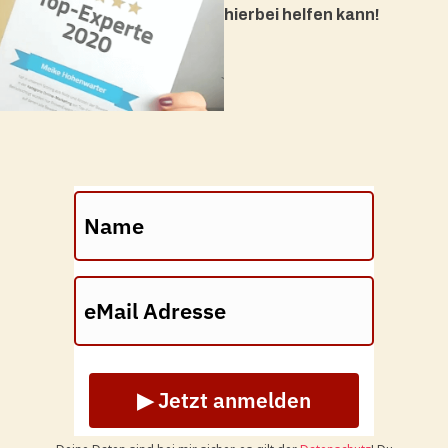
hierbei helfen kann!
▶ Jetzt anmelden