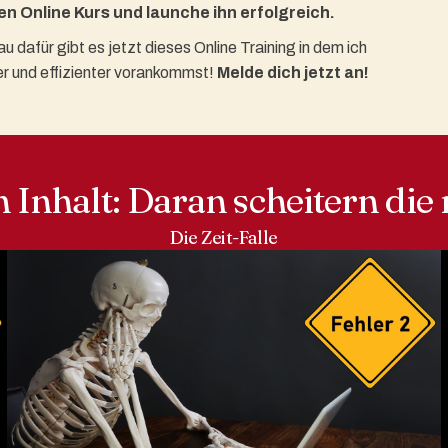
en Online Kurs und launche ihn erfolgreich.
 dafür gibt es jetzt dieses Online Training in dem ich
er und effizienter vorankommst!
Melde dich jetzt an!
 Inhalt: Daran scheitern die 
Die Zeit-Falle