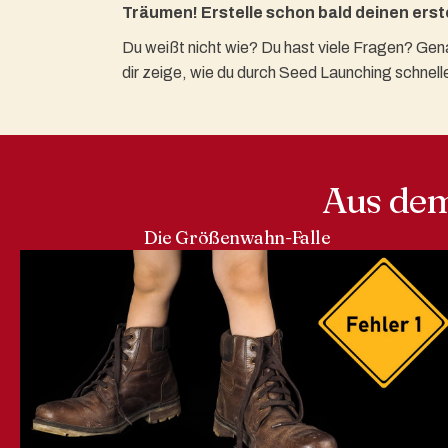
Träumen! Erstelle schon bald deinen erst
Du weißt nicht wie? Du hast viele Fragen? Genau
dir zeige, wie du durch Seed Launching schnell
Aus dem
Die Größenwahn-Falle