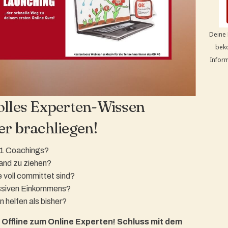
Deine 
beko
Inform
olles Experten-Wissen
er brachliegen!
:1 Coachings?
Land zu ziehen?
ie voll committet sind?
passiven Einkommens?
 helfen als bisher?
 Offline zum Online Experten! Schluss mit dem