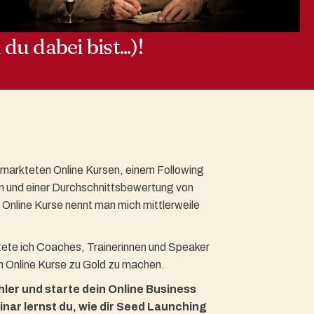
du dabei bist...)!
ermarkteten Online Kursen, einem Following
n und einer Durchschnittsbewertung von
 Online Kurse nennt man mich mittlerweile
tete ich Coaches, Trainerinnen und Speaker
h Online Kurse zu Gold zu machen.
ler und starte dein Online Business
inar lernst du, wie dir Seed Launching