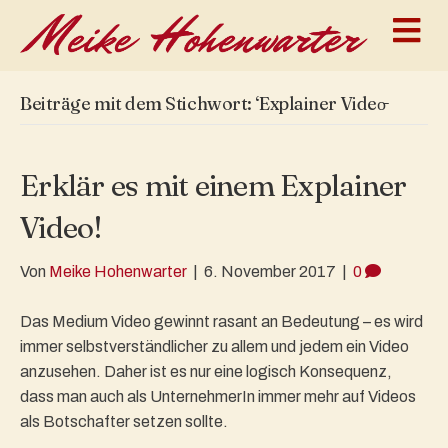
N
a
v
i
g
Beiträge mit dem Stichwort: ‘Explainer Video̵
a
t
i
o
Erklär es mit einem Explainer
n
Video!
Von
Meike Hohenwarter
|
6. November 2017
|
0
Das Medium Video gewinnt rasant an Bedeutung – es wird
immer selbstverständlicher zu allem und jedem ein Video
anzusehen. Daher ist es nur eine logisch Konsequenz,
dass man auch als UnternehmerIn immer mehr auf Videos
als Botschafter setzen sollte.