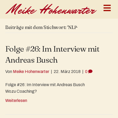
N
a
v
i
g
Beiträge mit dem Stichwort: ‘NLP̵
a
t
i
o
Folge #26: Im Interview mit
n
Andreas Busch
Von
Meike Hohenwarter
|
22. März 2018
|
0
Folge #26: Im Interview mit Andreas Busch
Wozu Coaching?
Weiterlesen