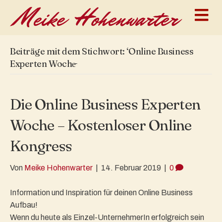
N
a
v
i
g
Beiträge mit dem Stichwort: ‘Online Business
a
Experten Woche̵
t
i
o
n
Die Online Business Experten
Woche – Kostenloser Online
Kongress
Von
Meike Hohenwarter
|
14. Februar 2019
|
0
Information und Inspiration für deinen Online Business
Aufbau!
Wenn du heute als Einzel-UnternehmerIn erfolgreich sein