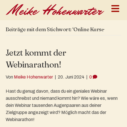
N
a
v
i
g
Beiträge mit dem Stichwort: ‘Online Kurse̵
a
t
i
o
Jetzt kommt der
n
Webinarathon!
Von
Meike Hohenwarter
|
20. Juni 2024
|
0
Hast du genug davon, dass du ein geniales Webinar
ausschreibst und niemand kommt hin? Wie wäre es, wenn
dein Webinar tausenden Augenpaaren aus deiner
Zielgruppe angezeigt wird? Möglich macht das der
Webinarathon!