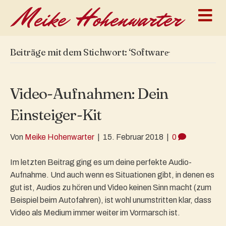
N
a
v
i
g
Beiträge mit dem Stichwort: ‘Software̵
a
t
i
o
Video-Aufnahmen: Dein
n
Einsteiger-Kit
Von
Meike Hohenwarter
|
15. Februar 2018
|
0
Im letzten Beitrag ging es um deine perfekte Audio-
Aufnahme. Und auch wenn es Situationen gibt, in denen es
gut ist, Audios zu hören und Video keinen Sinn macht (zum
Beispiel beim Autofahren), ist wohl unumstritten klar, dass
Video als Medium immer weiter im Vormarsch ist.