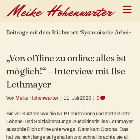
N
a
v
i
g
Beiträge mit dem Stichwort: ‘Systemische Arbeit̵
a
t
i
o
„Von offline zu online: alles ist
n
möglich!“ – Interview mit Ilse
Lethmayer
Von
Meike Hohenwarter
|
11. Juli 2020
|
0
Bis vor Kurzem war die NLP Lehrtrainerin und zertifizierte
Lebens- und Solzialberatungs-Ausbildnerin Ilse Lethmayer
ausschließlich offline unterwegs. Dann kam Corona. Das
hat sie nicht lange aufgehalten und schnell brachte sie all