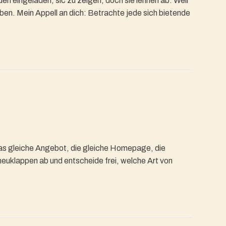
den eingeladen, sic zu zeigen, doch sie lehnen ab. Weil
haben. Mein Appell an dich: Betrachte jede sich bietende
as gleiche Angebot, die gleiche Homepage, die
heuklappen ab und entscheide frei, welche Art von