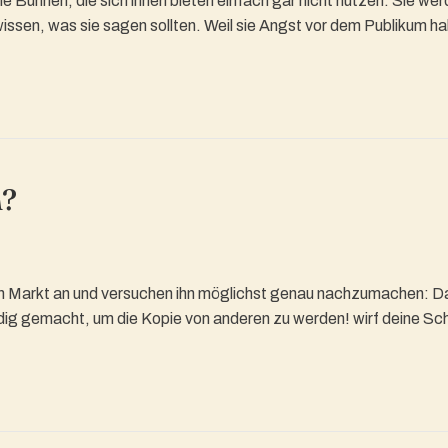
e Bühnen, die sich ihnen bieten einfach gar nicht nutzen. Sie wer
t wissen, was sie sagen sollten. Weil sie Angst vor dem Publikum 
n?
n Markt an und versuchen ihn möglichst genau nachzumachen: D
ndig gemacht, um die Kopie von anderen zu werden! wirf deine Sc