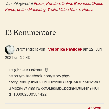
Verschlagwortet
Fokus
,
Kunden
,
Online Business
,
Online
Kurse
,
online Marketing
,
Trolle
,
Video Kurse
,
Videos
12 Kommentare
Veröffentlicht von
Veronika Pavlicek
am 12. Juni
2023 um 15:45
Es gibt kein Unkraut. 😊
https://m.facebook.com/story.php?
story_fbid=pfbid09Pb8FuvxbkRTarjBMGKsMNcWC
SMqx947tYmgjrBxxfQLieqBbCpqdherDuBHjf9Pl&i
d=100002080584422
Antwort