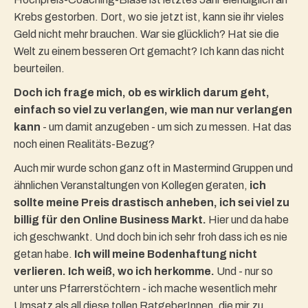
Krebs gestorben. Dort, wo sie jetzt ist, kann sie ihr vieles
Geld nicht mehr brauchen. War sie glücklich? Hat sie die
Welt zu einem besseren Ort gemacht? Ich kann das nicht
beurteilen.
Doch ich frage mich, ob es wirklich darum geht,
einfach so viel zu verlangen, wie man nur verlangen
kann
- um damit anzugeben - um sich zu messen. Hat das
noch einen Realitäts-Bezug?
Auch mir wurde schon ganz oft in Mastermind Gruppen und
ähnlichen Veranstaltungen von Kollegen geraten,
ich
sollte meine Preis drastisch anheben, ich sei viel zu
billig für den Online Business Markt.
Hier und da habe
ich geschwankt. Und doch bin ich sehr froh dass ich es nie
getan habe.
Ich will meine Bodenhaftung nicht
verlieren. Ich weiß, wo ich herkomme.
Und - nur so
unter uns Pfarrerstöchtern - ich mache wesentlich mehr
Umsatz als all diese tollen RatgeberInnen, die mir zu