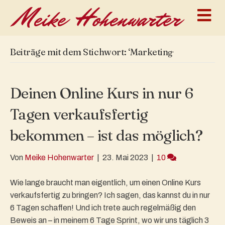
N
a
v
i
g
Beiträge mit dem Stichwort: ‘Marketing̵
a
t
i
o
Deinen Online Kurs in nur 6
n
Tagen verkaufsfertig
bekommen – ist das möglich?
Von
Meike Hohenwarter
|
23. Mai 2023
|
10
Wie lange braucht man eigentlich, um einen Online Kurs
verkaufsfertig zu bringen? Ich sagen, das kannst du in nur
6 Tagen schaffen! Und ich trete auch regelmäßig den
Beweis an – in meinem 6 Tage Sprint, wo wir uns täglich 3