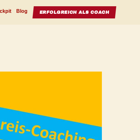
ckpit
Blog
ERFOLGREICH ALS COACH