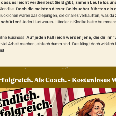
 dass es leicht verdientest Geld gibt, ziehen Leute los un
Klondike.
Doch die meisten dieser Goldsucher führten ein 
lücklichen waren das diejenigen, die dir alles verkauften, was d
 schürfen!
Jeder Hartwaren-Händler in Klodike hatte brummen
nline Business:
Auf jeden Fall reich werden jene, die dir ihr
r viel Arbeit machen, einfach dumm sind. Das klingt doch wirklich 
s!
rfolgreich. Als Coach. - Kostenloses 