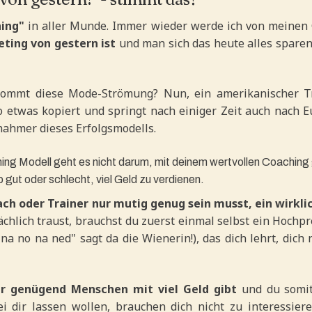
ing"
in aller Munde. Immer wieder werde ich von meinen
ting von gestern ist
und man sich das heute alles spare
ommt diese Mode-Strömung? Nun, ein amerikanischer Tra
etwas kopiert und springt nach einiger Zeit auch nach E
hmer dieses Erfolgsmodells.
ng Modell geht es nicht darum, mit deinem wertvollen Coaching
 gut oder schlecht, viel Geld zu verdienen.
ach oder Trainer nur mutig genug sein musst, ein wirkl
sächlich traust, brauchst du zuerst einmal selbst ein Hochp
"na no na ned" sagt da die Wienerin!), das dich lehrt, dic
er genügend Menschen mit viel Geld gibt
und du somit
ei dir lassen wollen, brauchen dich nicht zu interessier