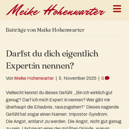
N
a
v
i
g
Beiträge von Meike Hohenwarter
a
t
i
o
Darfst du dich eigentlich
n
Expert:in nennen?
Von
Meike Hohenwarter
|
5. November 2025
|
0
Vielleicht kennst du dieses Gefühl: „Bin ich wirklich gut
genug? Darf ich mich Expert:in nennen? Wer gibt mir
überhaupt die Erlaubnis, rauszugehen?“ Dieses nagende
Gefühl hat sogar einen Namen: Impostor-Syndrom.
Die Angst, entlarvt zu werden. Die Angst, nicht gut genug
zu sein. Und sie ist einer der größten Gründe, warum