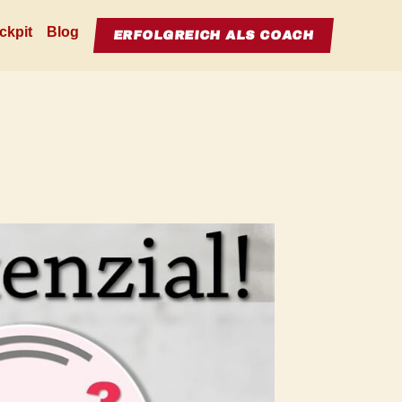
ckpit
Blog
ERFOLGREICH ALS COACH