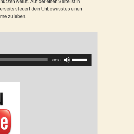
utzen weißt. Auf der einen Seite ist in
erseits steuert dein Unbewusstes einen
ume zu leben.
Pfeiltasten
00:00
Hoch/Runter
benutzen,
um
die
Lautstärke
zu
regeln.