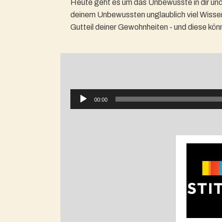
Heute geht es um das Unbewusste in dir und w
deinem Unbewussten unglaublich viel Wissen
Gutteil deiner Gewohnheiten - und diese kön
Audio-
00:00
Player