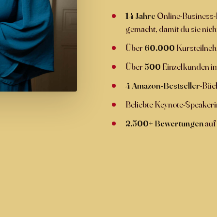
14 Jahre
Online-Business-E
gemacht, damit du sie nic
Über
60.000
Kursteilne
Über
500
Einzelkunden im
4 Amazon-Bestseller
-Büc
Beliebte Keynote-Speakeri
2.500+ Bewertungen
auf