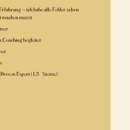
rfahrung — ich habe alle Fehler schon
ht machen musst
hmer
 Coaching begleitet
her
n
 Proven Expert (4,5+ Sterne)